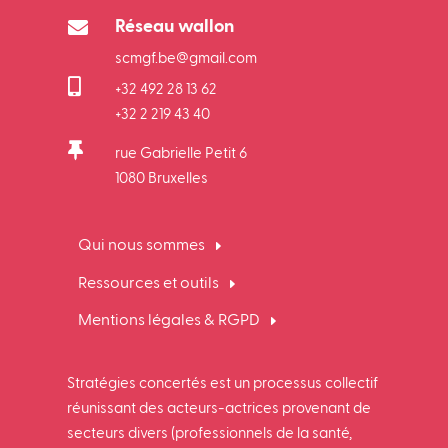

Réseau wallon
scmgf.be@gmail.com

+32 492 28 13 62
+32 2 219 43 40

rue Gabrielle Petit 6
1080 Bruxelles
Qui nous sommes
Ressources et outils
Mentions légales & RGPD
Stratégies concertés est un processus collectif
réunissant des acteurs-actrices provenant de
secteurs divers (professionnels de la santé,