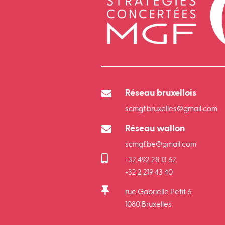

Réseau bruxellois
scmgf.bruxelles@gmail.com

Réseau wallon
scmgf.be@gmail.com

+32 492 28 13 62
+32 2 219 43 40

rue Gabrielle Petit 6
1080 Bruxelles