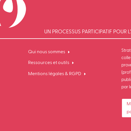
UN PROCESSUS PARTICIPATIF POUR L’
Stra
Qui nous sommes
colle
Ressources et outils
prov
(prof
Mentions légales & RGPD
publi
par 
M
p