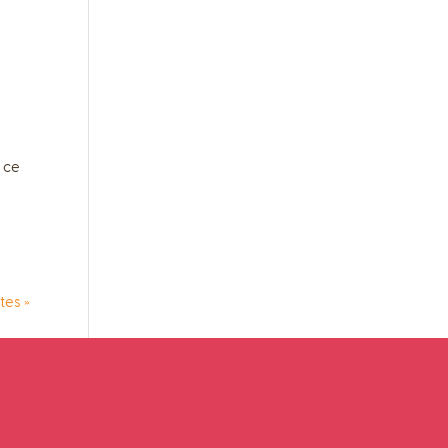
à ce
tes »