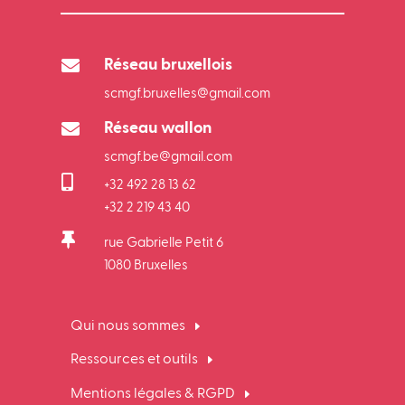

Réseau bruxellois
scmgf.bruxelles@gmail.com

Réseau wallon
scmgf.be@gmail.com

+32 492 28 13 62
+32 2 219 43 40

rue Gabrielle Petit 6
1080 Bruxelles
Qui nous sommes
Ressources et outils
Mentions légales & RGPD