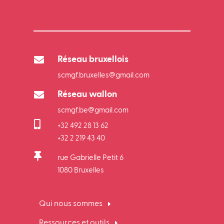

Réseau bruxellois
scmgf.bruxelles@gmail.com

Réseau wallon
scmgf.be@gmail.com

+32 492 28 13 62
+32 2 219 43 40

rue Gabrielle Petit 6
1080 Bruxelles
Qui nous sommes
Ressources et outils