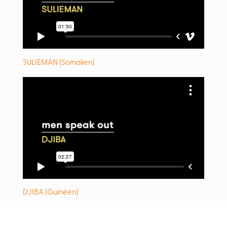
SULIEMAN (Somalien)
DJIBA (Guinéen)