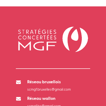

Réseau bruxellois
scmgf.bruxelles@gmail.com

Réseau wallon