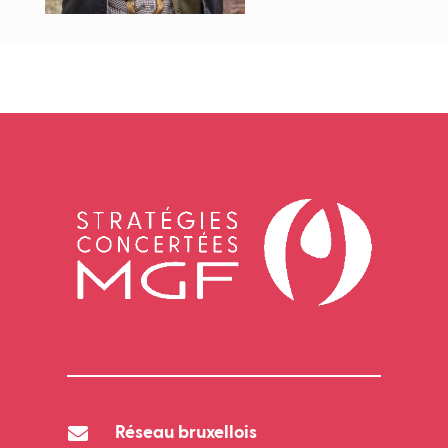

Réseau bruxellois