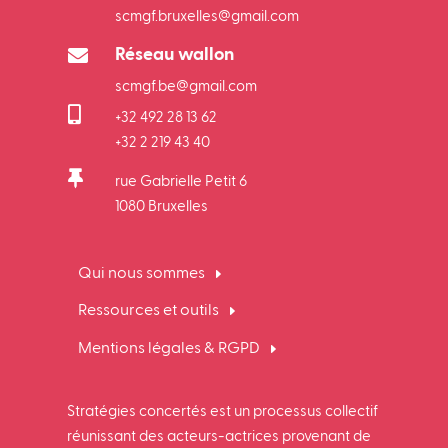
scmgf.bruxelles@gmail.com

Réseau wallon
scmgf.be@gmail.com

+32 492 28 13 62
+32 2 219 43 40

rue Gabrielle Petit 6
1080 Bruxelles
Qui nous sommes
Ressources et outils
Mentions légales & RGPD
Stratégies concertés est un processus collectif
réunissant des acteurs-actrices provenant de