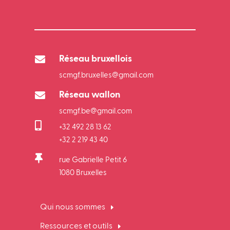

Réseau bruxellois
scmgf.bruxelles@gmail.com

Réseau wallon
scmgf.be@gmail.com

+32 492 28 13 62
+32 2 219 43 40

rue Gabrielle Petit 6
1080 Bruxelles
Qui nous sommes
Ressources et outils