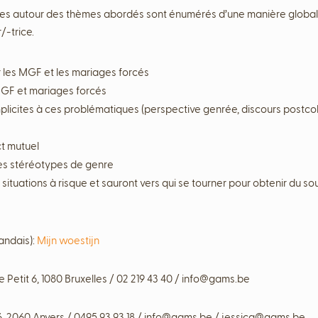
ires autour des thèmes abordés sont énumérés d’une manière globale
/-trice.
 les MGF et les mariages forcés
GF et mariages forcés
licites à ces problématiques (perspective genrée, discours postcolo
ct mutuel
 les stéréotypes de genre
situations à risque et sauront vers qui se tourner pour obtenir du so
andais):
Mijn woestijn
e Petit 6, 1080 Bruxelles / 02 219 43 40 / info@gams.be
, 2060 Anvers / 0495 93 93 18 / info@gams.be / jessica@gams.be