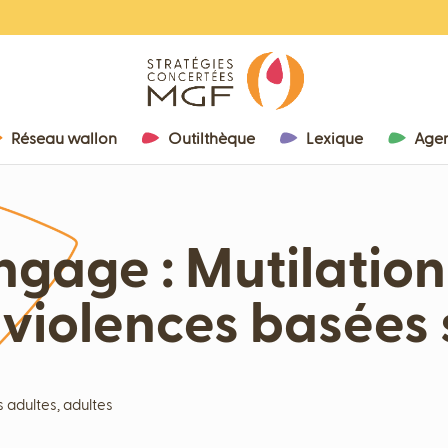
Réseau wallon
Outilthèque
Lexique
Age
gage : Mutilation
 violences basées 
s adultes, adultes