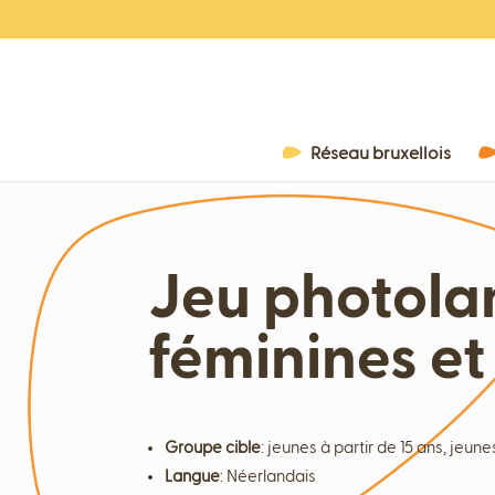
Réseau bruxellois
Jeu photolan
féminines et
Groupe cible
:
jeunes à partir de 15 ans, jeune
Langue
:
Néerlandais