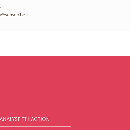
e
ank@sensoa.be
ANALYSE ET L’ACTION