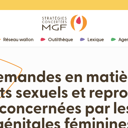
Réseau wallon
Outilthèque
Lexique
Age
demandes en matiè
ts sexuels et repr
concernées par le
génitales féminine