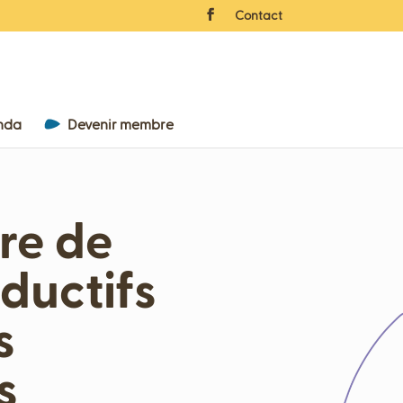
Contact
nda
Devenir membre
re de
oductifs
s
s