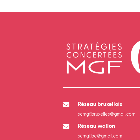

Réseau bruxellois
scmgf.bruxelles@gmail.com

Réseau wallon
scmgf.be@gmail.com